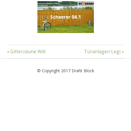
Scheerer 04.1
Beitragsnavigation
Vorheriger
Nächster
Gitterzäune Wdi
Türanlagen Legi
Beitrag:
Beitrag:
© Copyright 2017 Draht Block