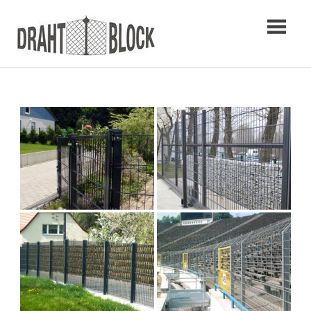
Zum
Inhalt
springen
Zaunbau Hannover – Draht Block